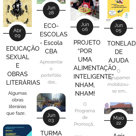
Jun
28
Jun
ECO-
Jun
06
05
Abr
ESCOLAS
09
PROJETO
- Escola
TONELAD
EDUCAÇÃO
“POR
CBA
DE
SEXUAL
UMA
AJUDA
Apresentamos
E
ALIMENTAÇÃO
o
O
OBRAS
portefólio
INTELIGENTE”
agrupamento
LITERÁRIAS
das
NHAM,
mobilizou-
atividades
se em
NHAM!
Algumas
realizadas
torno
obras
ao longo
O
desta
literárias
do ano
Programa
campanha
que fazem
Jun
letivo
de
Maio
para
03
parte dos
2023-2024
22
Promoção
ajudar o
conteúdos
na Escola
e
Lourenço
TURMA
programáticos
Agir
Carolina