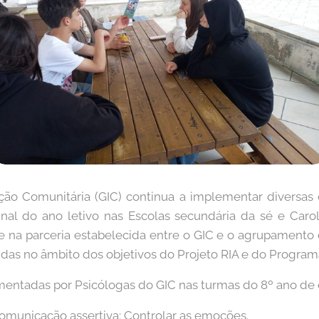
ção Comunitária (GIC) continua a implementar diversas
nal do ano letivo nas Escolas secundária da sé e Carol
 na parceria estabelecida entre o GIC e o agrupamento
idas no âmbito dos objetivos do Projeto RIA e do Progra
entadas por Psicólogas do GIC nas turmas do 8º ano de 
omunicação assertiva; Controlar as emoções.