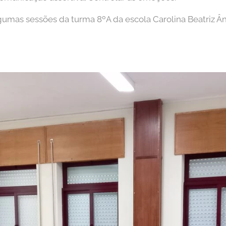
umas sessões da turma 8ºA da escola Carolina Beatriz Â