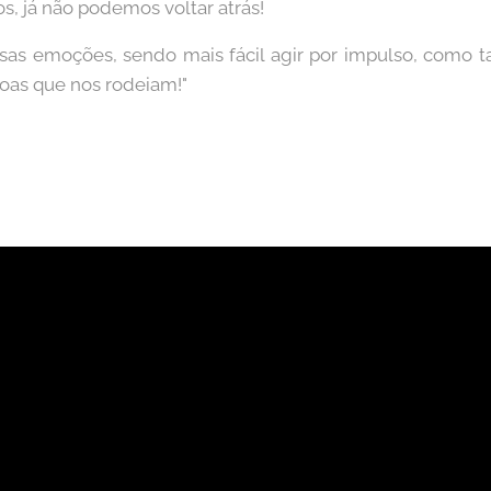
, já não podemos voltar atrás!
nossas emoções, sendo mais fácil agir por impulso, como 
oas que nos rodeiam!"