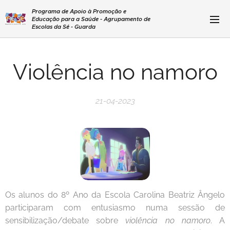
Programa de Apoio à Promoção e
Educação para a Saúde - Agrupamento de
Escolas da Sé - Guarda
Violência no namoro
21-04-2023
Os alunos do 8º Ano da Escola Carolina Beatriz Ângelo
participaram com entusiasmo numa sessão de
sensibilização/debate sobre
violência no namoro
. A