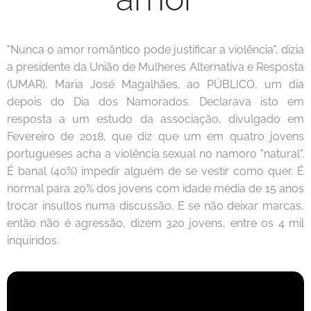
"Nunca o amor romântico pode justificar a violência", dizia
a presidente da União de Mulheres Alternativa e Resposta
(UMAR), Maria José Magalhães, ao PÚBLICO, um dia
depois do Dia dos Namorados. Declarava isto em
resposta a um estudo da associação, divulgado em
Fevereiro de 2018, que diz que um em quatro jovens
portugueses acha a violência sexual no namoro "natural".
É banal (40%) impedir alguém de se vestir como quer. É
normal para 20% dos jovens com idade média de 15 anos
trocar insultos numa discussão. E se não deixar marcas,
então não é agressão, dizem 320 jovens, entre os 4 mil
inquiridos.