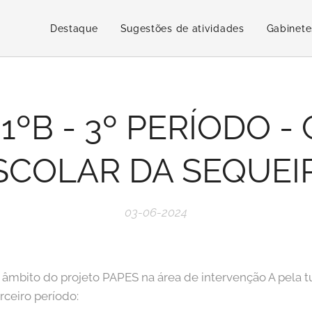
Destaque
Sugestões de atividades
Gabinete
1ºB - 3º PERÍODO -
SCOLAR DA SEQUEI
03-06-2024
o âmbito do projeto PAPES na área de intervenção A pela t
rceiro período: