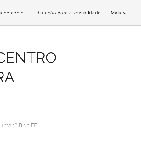
s de apoio
Educação para a sexualidade
Mais
 CENTRO
RA
urma 1º B da EB