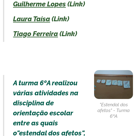
Guilherme Lopes
(Link)
Laura Taísa
(Link)
Tiago Ferreira
(Link)
A turma 6ºA realizou
várias atividades na
disciplina de
"Estendal dos
afetos" - Turma
orientação escolar
6ºA
entre as quais
o"estendal dos afetos",