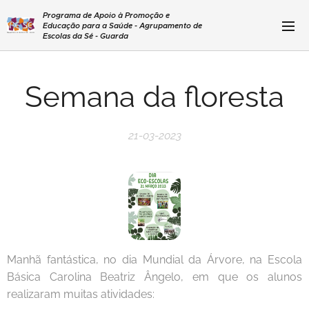
Programa de Apoio à Promoção e
Educação para a Saúde - Agrupamento de
Escolas da Sé - Guarda
Semana da floresta
21-03-2023
Manhã fantástica, no dia Mundial da Árvore, na Escola
Básica Carolina Beatriz Ângelo, em que os alunos
realizaram muitas atividades: