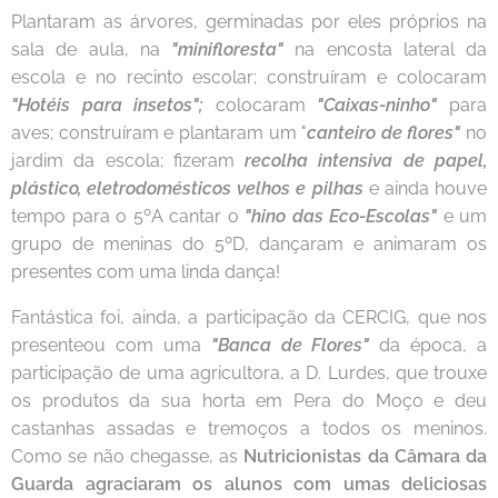
Plantaram as árvores, germinadas por eles próprios na
sala de aula, na
"minifloresta"
na encosta lateral da
escola e no recinto escolar; construíram e colocaram
"Hotéis para insetos";
colocaram
"Caixas-ninho"
para
aves; construíram e plantaram um "
canteiro de flores"
no
jardim da escola; fizeram
recolha intensiva de papel,
plástico, eletrodomésticos velhos e pilhas
e ainda houve
tempo para o 5ºA cantar o
"hino das Eco-Escolas"
e um
grupo de meninas do 5ºD, dançaram e animaram os
presentes com uma linda dança!
Fantástica foi, ainda, a participação da CERCIG, que nos
presenteou com uma
"Banca de Flores"
da época, a
participação de uma agricultora, a D. Lurdes, que trouxe
os produtos da sua horta em Pera do Moço e deu
castanhas assadas e tremoços a todos os meninos.
Como se não chegasse, as
Nutricionistas da Câmara da
Guarda agraciaram os alunos com umas deliciosas