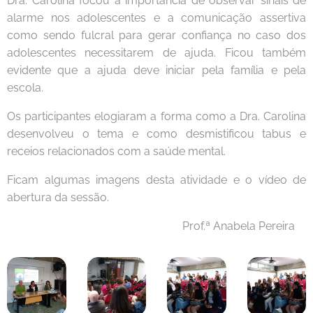
Dra. Carolina focou a importância de observar sinais de
alarme nos adolescentes e a comunicação assertiva
como sendo fulcral para gerar confiança no caso dos
adolescentes necessitarem de ajuda. Ficou também
evidente que a ajuda deve iniciar pela família e pela
escola.
Os participantes elogiaram a forma como a Dra. Carolina
desenvolveu o tema e como desmistificou tabus e
receios relacionados com a saúde mental.
Ficam algumas imagens desta atividade e o vídeo de
abertura da sessão.
Prof.ª Anabela Pereira