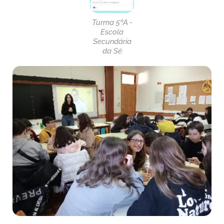
Turma 5ºA -
Escola
Secundária
da Sé