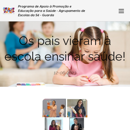
Programa de Apoio à Promoção e
Educação para a Saúde - Agrupamento de
Escolas da Sé - Guarda
Os pais vieram à
escola ensinar saúde!
12-06-2023