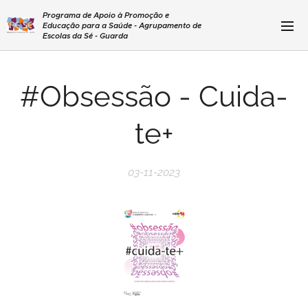
Programa de Apoio à Promoção e
Educação para a Saúde - Agrupamento de
Escolas da Sé - Guarda
#Obsessão - Cuida-
te+
03-11-2023