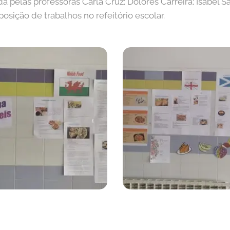
a pelas professoras Carla Cruz; Dolores Carreira; Isabel Sa
sição de trabalhos no refeitório escolar.