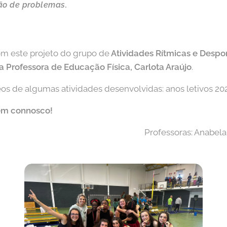
ão de problemas.
m este projeto do grupo de
Atividades Rítmicas e Despo
a Professora de Educação Física, Carlota Araújo
.
os de algumas atividades desenvolvidas: anos letivos 20
em connosco!
Professoras: Anabela