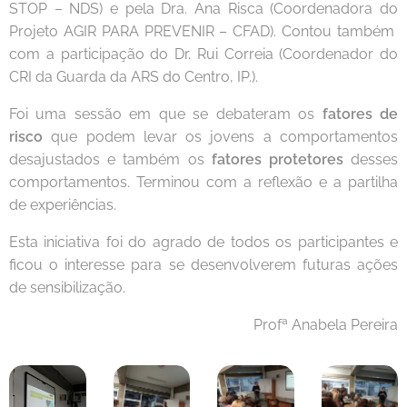
STOP – NDS) e pela Dra. Ana Risca (Coordenadora do
Projeto AGIR PARA PREVENIR – CFAD). Contou também
com a participação do Dr. Rui Correia (Coordenador do
CRI da Guarda da ARS do Centro, IP.).
Foi uma sessão em que se debateram os
fatores de
risco
que podem levar os jovens a comportamentos
desajustados e também os
fatores protetores
desses
comportamentos. Terminou com a reflexão e a partilha
de experiências.
Esta iniciativa foi do agrado de todos os participantes e
ficou o interesse para se desenvolverem futuras ações
de sensibilização.
Profª Anabela Pereira